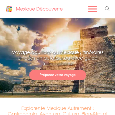
Voyage équilibré au Mexique : itinéraires
uniques en autotour ou avec guide
francophone
Préparez votre voyage
Explorez le Mexique Autrement :
Gastronomie, Aventure, Culture, Bien-être et