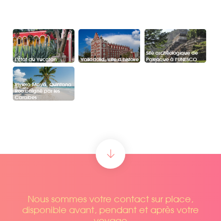
Site archéologique de
L’État du Yucatan
Valladolid, ville d’histoire
Palenque à l’UNESCO
Riviera Maya, Quintana
Roo baigné par les
Caraïbes
Nous sommes votre contact sur place,
disponible avant, pendant et après votre
voyage