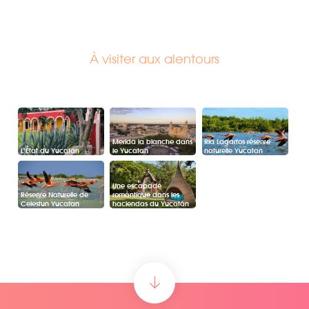
À visiter aux alentours
Merida la blanche dans
Ria Lagartos réserve
L’État du Yucatan
le Yucatan
naturelle Yucatan
Une escapade
Réserve Naturelle de
romantique dans les
Celestun Yucatan
haciendas du Yucatán