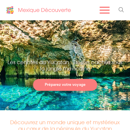
Les cenotes du Yucatan : Trésors cachés sous
la jungle mexicaine
Préparez votre voyage
Découvrez un monde unique et mystérieux
au cœur de la péninsule du Yucatan