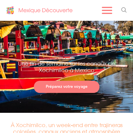
Une fin de semaine sur les canaux de
Xochimilco à Mexico
Préparez votre voyage
À Xochimilco, un week-end entre trajineras
colorées, canaux anciens et atmosphère