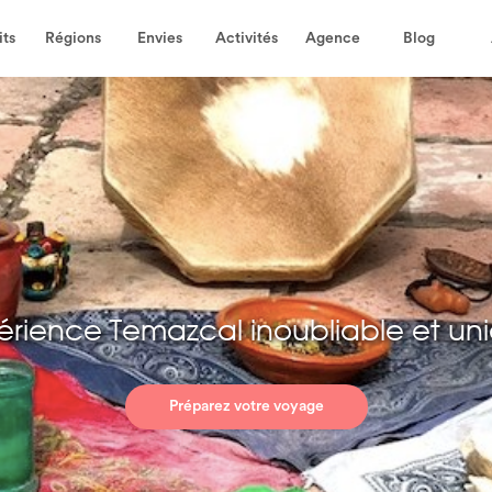
its
Régions
Envies
Activités
Agence
Blog
érience Temazcal inoubliable et un
Préparez votre voyage