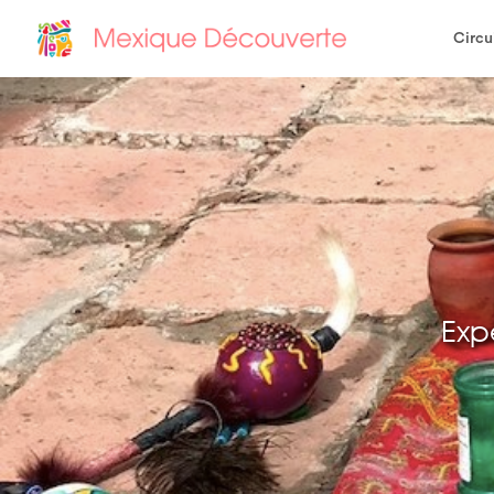
Circu
Exp