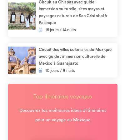
Circuit au Chiapas avec guide :
immersion culturelle, sites mayas et
paysages naturels de San Cristobal à
Palenque
15 jours / 14 nuits
Circuit des villes coloniales du Mexique
avec guide : immersion culturelle de
Mexico à Guanajuato
10 jours / 9 nuits
Top itinéraires voyages
Découvrez les meilleures idées d’itinéraires
pour un voyage au Mexique