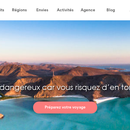
its
Régions
Envies
Activités
Agence
Blog
 dangereux car vous risquez d’en 
Préparez votre voyage