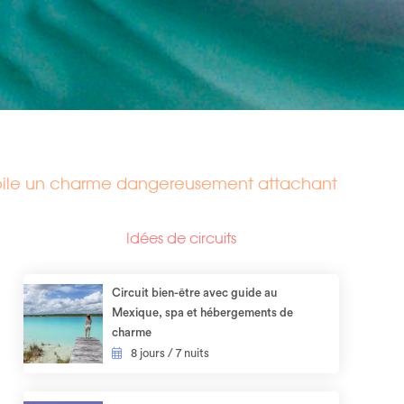
 dévoile un charme dangereusement attachant
Idées de circuits
Circuit bien-être avec guide au
Mexique, spa et hébergements de
charme
8 jours / 7 nuits