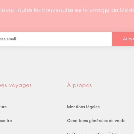
evez toutes les nouveautés sur le voyage au Mex
Je m'
ées voyages
À propos
ture
Mentions légales
contre
Conditions générales de vente