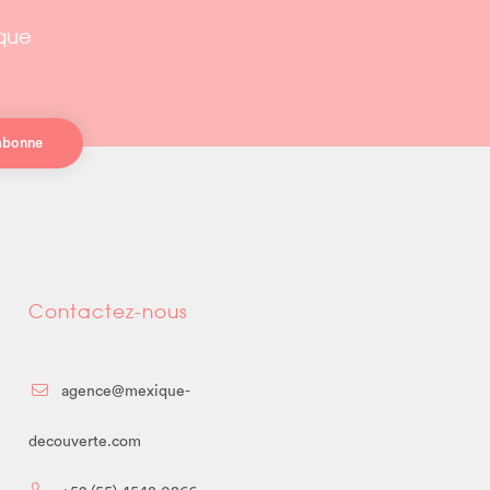
ique
abonne
Contactez-nous
agence@mexique-
decouverte.com