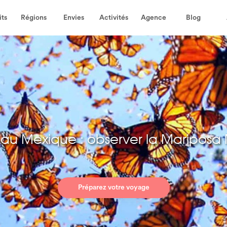
its
Régions
Envies
Activités
Agence
Blog
 au Mexique : observer la Maripos
Préparez votre voyage