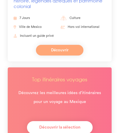
histoire, légendes aztèques et patrimoine
colonial
7 Jours
Culture
Ville de Mexico
Hors vol international
Incluant un guide privé
Découvrir
Top itinéraires voyages
Découvrez les meilleures idées d’itinéraires
pour un voyage au Mexique
Découvrir la sélection