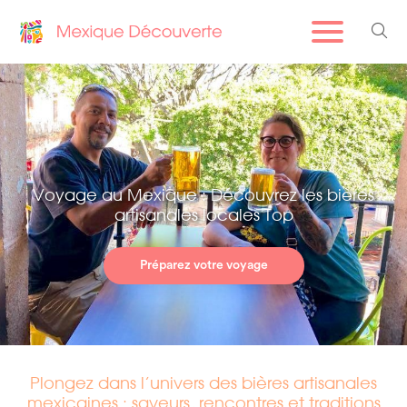
Voyage au Mexique : Découvrez les bières
artisanales locales Top
Préparez votre voyage
Plongez dans l’univers des bières artisanales
mexicaines : saveurs, rencontres et traditions