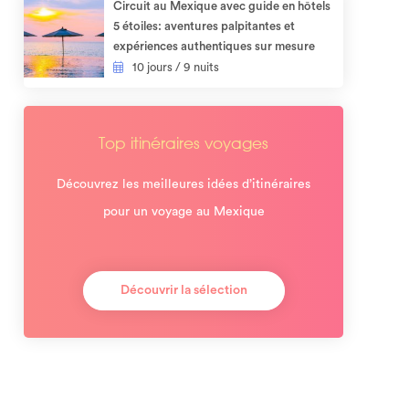
Circuit au Mexique avec guide en hôtels
5 étoiles: aventures palpitantes et
expériences authentiques sur mesure​
10 jours / 9 nuits
Top itinéraires voyages
Découvrez les meilleures idées d’itinéraires
pour un voyage au Mexique
Découvrir la sélection