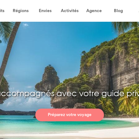
its
Régions
Envies
Activités
Agence
Blog
accompagnés avec votre guide pri
Préparez votre voyage