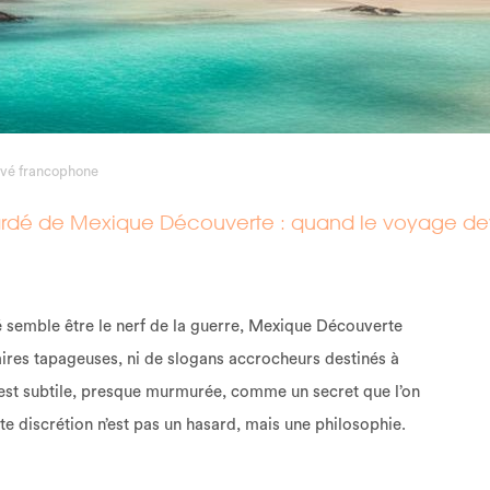
ivé francophone
gardé de Mexique Découverte : quand le voyage de
é semble être le nerf de la guerre, Mexique Découverte
aires tapageuses, ni de slogans accrocheurs destinés à
e est subtile, presque murmurée, comme un secret que l’on
 discrétion n’est pas un hasard, mais une philosophie.